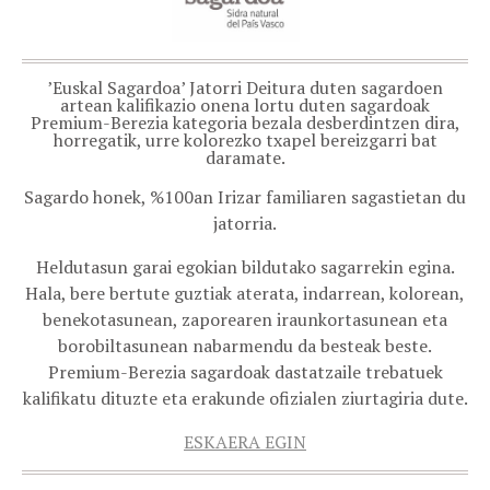
’Euskal Sagardoa’ Jatorri Deitura duten sagardoen
artean kalifikazio onena lortu duten sagardoak
Premium-Berezia kategoria bezala desberdintzen dira,
horregatik, urre kolorezko txapel bereizgarri bat
daramate.
Sagardo honek, %100an Irizar familiaren sagastietan du
jatorria.
Heldutasun garai egokian bildutako sagarrekin egina.
Hala, bere bertute guztiak aterata, indarrean, kolorean,
benekotasunean, zaporearen iraunkortasunean eta
borobiltasunean nabarmendu da besteak beste.
Premium-Berezia sagardoak dastatzaile trebatuek
kalifikatu dituzte eta erakunde ofizialen ziurtagiria dute.
ESKAERA EGIN