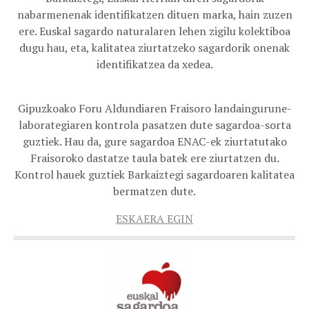
nabarmenenak identifikatzen dituen marka, hain zuzen
ere. Euskal sagardo naturalaren lehen zigilu kolektiboa
dugu hau, eta, kalitatea ziurtatzeko sagardorik onenak
identifikatzea da xedea.
Gipuzkoako Foru Aldundiaren Fraisoro landaingurune-
laborategiaren kontrola pasatzen dute sagardoa-sorta
guztiek. Hau da, gure sagardoa ENAC-ek ziurtatutako
Fraisoroko dastatze taula batek ere ziurtatzen du.
Kontrol hauek guztiek Barkaiztegi sagardoaren kalitatea
bermatzen dute.
ESKAERA EGIN