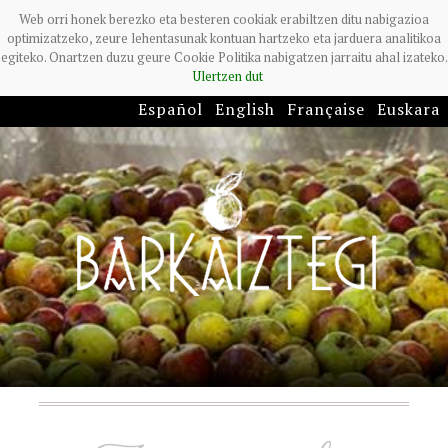
Web orri honek berezko eta besteren cookiak erabiltzen ditu nabigazioa
optimizatzeko, zeure lehentasunak kontuan hartzeko eta jarduera analitikoa
egiteko. Onartzen duzu geure Cookie Politika nabigatzen jarraitu ahal izateko.
Ulertzen dut
Español
English
Française
Euskara