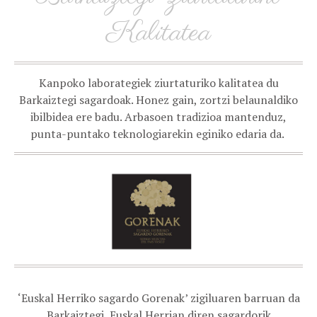
Kalitatea
Kanpoko laborategiek ziurtaturiko kalitatea du
Barkaiztegi sagardoak. Honez gain, zortzi belaunaldiko
ibilbidea ere badu. Arbasoen tradizioa mantenduz,
punta-puntako teknologiarekin eginiko edaria da.
‘Euskal Herriko sagardo Gorenak’ zigiluaren barruan da
Barkaiztegi, Euskal Herrian diren sagardorik