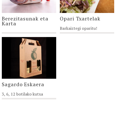
Berezitasunak eta
Opari Txartelak
Karta
Barkaiztegi oparitu!
Sagardo Eskaera
3, 6, 12 botilako kutxa